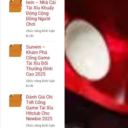
Toàn
–
Iwin – Nhà Cái
Và
Sòng
Tài Xỉu Khuấy
Uy
Bạc
Động Cộng
Tín
Đánh
Đồng Người
Tài
Chơi
Xỉu
Xanh
Chức năng bình luận
Chín
bị tắt
ở
Nhất
Iwin
2025
–
Sunwin –
Nhà
Khám Phá
Cái
Cổng Game
Tài
Tài Xỉu Đổi
Xỉu
Thưởng Đỉnh
Khuấy
Cao 2025
Động
Cộng
Chức năng bình luận
Đồng
bị tắt
ở
Người
Sunwin
Chơi
–
Đánh Giá Chi
Khám
Tiết Cổng
Phá
Game Tài Xỉu
Cổng
Hitclub Cho
Game
Newbie 2025
Tài
Xỉu
Chức năng bình luận