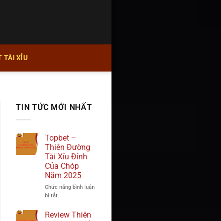
 TÀI XỈU
TIN TỨC MỚI NHẤT
Topbet –
Thiên Đường
Tài Xỉu Đỉnh
Của Chóp
Năm 2025
Chức năng bình luận
bị tắt
ở
Topbet
–
Review Thiên
Thiên