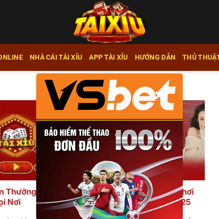
 ONLINE
NHÀ CÁI TÀI XỈU
APP TÀI XỈU
HƯỚNG DẪN
THỦ THUẬT
×
04
Th11
ăn Thưởng
Vivu88 App – Trải Nghiệm Chơi
ọi Nơi
Tài Xỉu Nhanh Gọn Nhất 2025