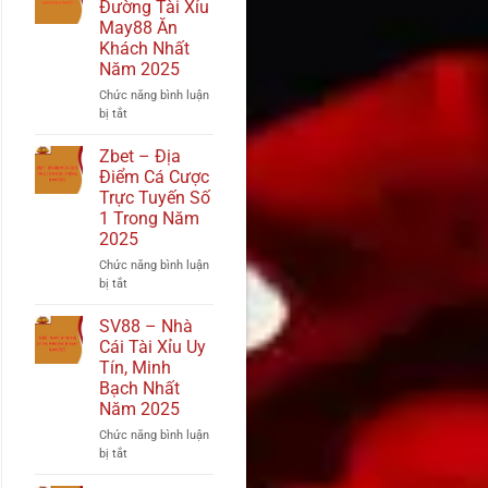
Đường Tài Xỉu
Đường
May88 Ăn
Tài
Khách Nhất
Xỉu
Năm 2025
Đỉnh
Của
Chức năng bình luận
Chóp
bị tắt
ở
Năm
Review
2025
Thiên
Zbet – Địa
Đường
Điểm Cá Cược
Tài
Trực Tuyến Số
Xỉu
1 Trong Năm
May88
2025
Ăn
Khách
Chức năng bình luận
Nhất
bị tắt
ở
Năm
Zbet
2025
–
SV88 – Nhà
Địa
Cái Tài Xỉu Uy
Điểm
Tín, Minh
Cá
Bạch Nhất
Cược
Năm 2025
Trực
Tuyến
Chức năng bình luận
Số
bị tắt
ở
1
SV88
Trong