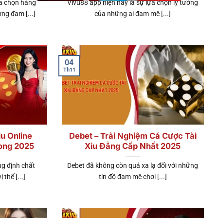
ựa chọn hàng
Vivu88 app hiện nay là sự lựa chọn lý tưởng
ng đam [...]
của những ai đam mê [...]
04
Th11
ỉu Online
Debet – Trải Nghiệm Cá Cược Tài
ong 2025
Xỉu Đẳng Cấp Nhất 2025
ng định chất
Debet đã không còn quá xa lạ đối với những
thế [...]
tín đồ đam mê chơi [...]