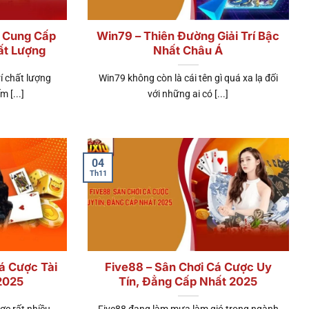
8 Cung Cấp
Win79 – Thiên Đường Giải Trí Bậc
ất Lượng
Nhất Châu Á
rí chất lượng
Win79 không còn là cái tên gì quá xa lạ đối
m [...]
với những ai có [...]
04
Th11
á Cược Tài
Five88 – Sân Chơi Cá Cược Uy
2025
Tín, Đẳng Cấp Nhất 2025