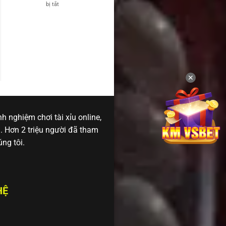
Đổi
bị tắt
ở
Thưởng
Đánh
Đỉnh
Giá
Cao
Chi
2025
Tiết
Cổng
Game
Tài
Xỉu
✕
Hitclub
Cho
Newbie
2025
h nghiệm chơi tài xỉu online,
. Hơn 2 triệu người đã tham
úng tôi.
HỆ