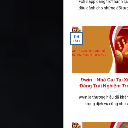
Fo88 app đang trở thành l
đầu dành cho những đối tượ
04
Th11
9win – Nhà Cái Tài X
Đáng Trải Nghiệm Tr
9win là thương hiệu đã khẳ
lượng dịch vụ cũng như vị 