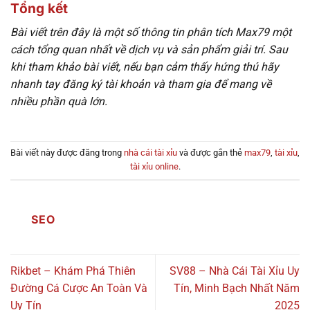
Tổng kết
Bài viết trên đây là một số thông tin phân tích Max79 một
cách tổng quan nhất về dịch vụ và sản phẩm giải trí. Sau
khi tham khảo bài viết, nếu bạn cảm thấy hứng thú hãy
nhanh tay đăng ký tài khoản và tham gia để mang về
nhiều phần quà lớn.
Bài viết này được đăng trong
nhà cái tài xỉu
và được gắn thẻ
max79
,
tài xỉu
,
tài xỉu online
.
SEO
Rikbet – Khám Phá Thiên
SV88 – Nhà Cái Tài Xỉu Uy
Đường Cá Cược An Toàn Và
Tín, Minh Bạch Nhất Năm
Uy Tín
2025