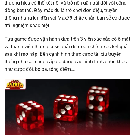
thương hiệu có thể kết nối và trở nên gần gũi đối với cộng
đồng bet thủ. Đây mặc dù là trò chơi đơn điệu, truyền
thống nhưng khi đến với Max79 chắc chắn bạn sẽ có được
trải nghiệm khác biệt.
Tựa game được vận hành dựa trên 3 viên xúc xắc có 6 mặt
và thành viên tham gia sẽ phải dự đoán chính xác kết quả
sau khi mở nắp. Bên cạnh hình thức cược tài xỉu truyền
thống nhà cái cung cấp đa dạng các hình thức cược khác
như cược đôi, bộ ba, tổng điểm,…