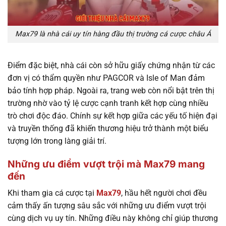
Max79 là nhà cái uy tín hàng đầu thị trường cá cược châu Á
Điểm đặc biệt, nhà cái còn sở hữu giấy chứng nhận từ các
đơn vị có thẩm quyền như PAGCOR và Isle of Man đảm
bảo tính hợp pháp. Ngoài ra, trang web còn nổi bật trên thị
trường nhờ vào tỷ lệ cược cạnh tranh kết hợp cùng nhiều
trò chơi độc đáo. Chính sự kết hợp giữa các yếu tố hiện đại
và truyền thống đã khiến thương hiệu trở thành một biểu
tượng lớn trong làng giải trí.
Những ưu điểm vượt trội mà Max79 mang
đến
Khi tham gia cá cược tại
Max79
, hầu hết người chơi đều
cảm thấy ấn tượng sâu sắc với những ưu điểm vượt trội
cùng dịch vụ uy tín. Những điều này không chỉ giúp thương