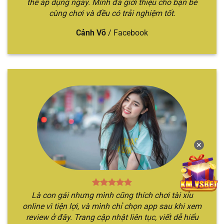
thể áp dụng ngay. Mình đã giới thiệu cho bạn bè
cùng chơi và đều có trải nghiệm tốt.
Cảnh Võ
/
Facebook
Chỉ với 3 bước đã cá cược nhanh chóng
Mách bạn 5 địa chỉ cá cược tài xỉu uy
tín
Nếu như bạn đang tò mò không biết địa điểm cá
cược Sicbo nào chất lượng, xanh chín nhất hiện
nay. Hãy để chúng tôi gợi ý qua top các nhà cái
✕
xanh chín nhất hiện nay.
TÊN
THẾ
ĐẶC ĐIỂM NỔI
ĐỐI TƯỢNG
NHÀ
MẠNH
BẬT
PHÙ HỢP
Là con gái nhưng mình cũng thích chơi tài xỉu
CÁI
CHÍNH
online vì tiện lợi, và mình chỉ chọn app sau khi xem
Nền tảng
Địa điểm chơi
review ở đây. Trang cập nhật liên tục, viết dễ hiểu
Sicbo
Người chơi