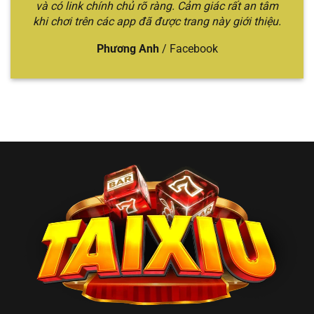
🎲 Tài
Sicbo quen thuộc,
và có link chính chủ rõ ràng. Cảm giác rất an tâm
chuyên
trung–cao
Xỉu
tỷ lệ trả thưởng
khi chơi trên các app đã được trang này giới thiệu.
sâu, trải
cấp thích sự
Online
cao, đa dạng hình
nghiệm
ổn định
thức cược
đỉnh cao
Phương Anh
/
Facebook
Top 2 nhà cái đổi
Nhiều mẹo
Bet thủ thích
thưởng uy tín,
chơi hữu
tìm hiểu chiến
🏆
nhiều trò chơi hấp
ích, trò
thuật và đổi
Win79
dẫn, chia sẻ mẹo
chơi đổi
thưởng
chơi
thưởng
nhanh
Người mới
Giao diện thao tác
Trải
chơi hoặc
💎
tiện lợi, tỷ lệ xác
nghiệm
muốn chơi
Gemwin
suất cao khi đánh
mượt, dễ
nhanh – gọn
Sicbo
thao tác
– rõ
Anh em
Cược lớn –
Jackpot Sicbo lên
muốn
đổi đời
thắng lớn,
💰 BBET
đến vài tỷ, tỷ lệ
nhanh
, thích
hũ siêu
trúng cao
cảm giác
khủng
mạnh
Đa dạng hình thức
Người chơi
cược: Livestream,
Lối chơi
phổ thông