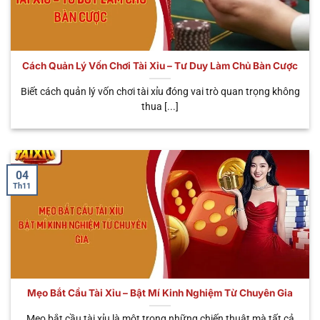
số siêu phẩm được nhiều người yêu thích và tin
tưởng nhất. Giờ đây, hãy cùng chúng tôi tìm hiểu chi
tiết ngay dưới đây.
Cách Quản Lý Vốn Chơi Tài Xỉu – Tư Duy Làm Chủ Bàn Cược
THỜI
TÊN HÌNH
ĐẶC ĐIỂM NỔI
GIAN
ƯU ĐIỂM
Biết cách quản lý vốn chơi tài xỉu đóng vai trò quan trọng không
THỨC
BẬT
MỖI
CHÍNH
thua [...]
PHIÊN
Cá cược trực tiếp
Tùy
Trải nghiệm
🎥 Sicbo
với Dealer thật,
theo
chân thật, có
Livestream
cảm giác như ở
bàn
tương tác
sòng bạc thực
cược
người thật
04
Th11
Phiên cược tốc
Chơi nhanh,
⚡ Sicbo
độ, quay kết quả
30 – 45
nhận thưởng
MD5
tự động bằng
giây
nhanh, liên tục
thuật toán MD5
Dễ chơi, có thể
Tích hợp jackpot
trúng thưởng
🐉 App Tài
cực khủng, giao
Khoảng
hàng trăm
Xỉu Rồng
diện bắt mắt, dễ
1 phút
Mẹo Bắt Cầu Tài Xỉu – Bật Mí Kinh Nghiệm Từ Chuyên Gia
triệu – hàng tỷ
thao tác
đồng
Mẹo bắt cầu tài xỉu là một trong những chiến thuật mà tất cả