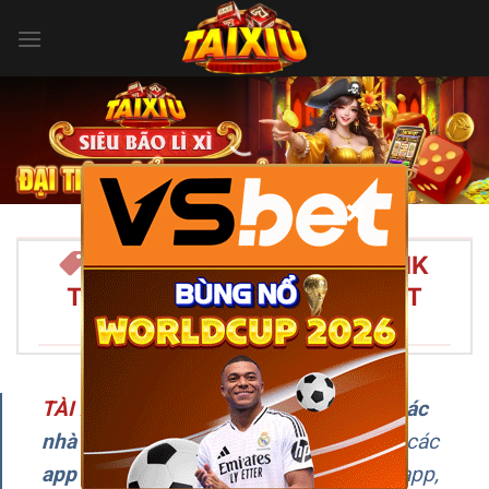
Bỏ
qua
nội
dung
×
TÀI XỈU ONLINE 2026 – LINK
TẢI APP TÀI XỈU UY TÍN NHẤT
VIỆT NAM/SPAN>
TÀI XỈU
–
Đây là chuyên trang
review các
nhà cái Tài Xỉu uy tín
, cập nhật liên tục các
app chơi Tài Xỉu online
, hướng dẫn tải app,