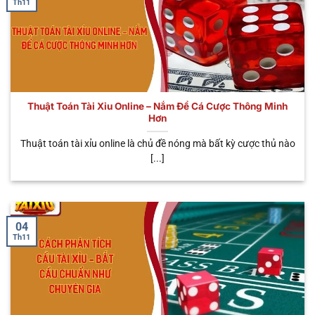
Th11
một số điểm độc đáo này sau đây. Chúng không
chỉ đem đến cho người chơi đa dạng trải nghiệm,
mà rất nhiều lợi ích hấp dẫn đang đón chờ bạn.
Tham gia mọi lúc mọi nơi
Thuật Toán Tài Xỉu Online – Nắm Để Cá Cược Thông Minh
Khi bắt đầu tham gia trải nghiệm hình thức cá cược
Hơn
trực tuyến này, anh em có thể tham gia đặt cược ở
khắp mọi nơi mà mình muốn. Dù bạn làm công việc
Thuật toán tài xỉu online là chủ đề nóng mà bất kỳ cược thủ nào
[...]
gì như: Shipper, lái xe, văn phòng hay đầu bếp,…Đều
có thể tham gia cá cược tối ưu và kiếm về các phần
thưởng khủng. So với hình thức truyền thống, bạn
cần phải tìm sòng và cá cược bất hợp pháp, gặp rất
04
nhiều cản trở. Do đó, đây cũng chính là điểm tối ưu
Th11
được nhiều bet thủ tin tưởng.
Nạp rút tiện lợi
Không cần phải tốn quá nhiều thời gian, chỉ với vài