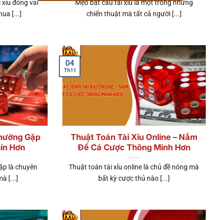
i xỉu đóng vai
Mẹo bắt cầu tài xỉu là một trong những
ua [...]
chiến thuật mà tất cả người [...]
04
Th11
Thường Gặp
Thuật Toán Tài Xỉu Online – Nắm
ín Hơn
Để Cá Cược Thông Minh Hơn
gặp là chuyên
Thuật toán tài xỉu online là chủ đề nóng mà
à [...]
bất kỳ cược thủ nào [...]