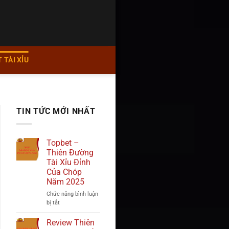
 TÀI XỈU
TIN TỨC MỚI NHẤT
Topbet –
Thiên Đường
Tài Xỉu Đỉnh
Của Chóp
Năm 2025
Chức năng bình luận
bị tắt
ở
Topbet
–
Review Thiên
Thiên