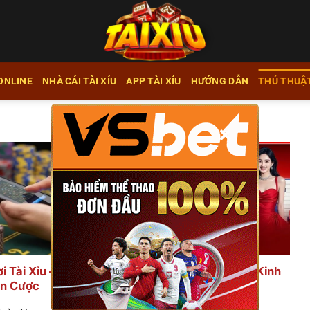
 ONLINE
NHÀ CÁI TÀI XỈU
APP TÀI XỈU
HƯỚNG DẪN
THỦ THUẬT
×
04
Th11
 Tài Xỉu –
Mẹo Bắt Cầu Tài Xỉu – Bật Mí Kinh
àn Cược
Nghiệm Từ Chuyên Gia