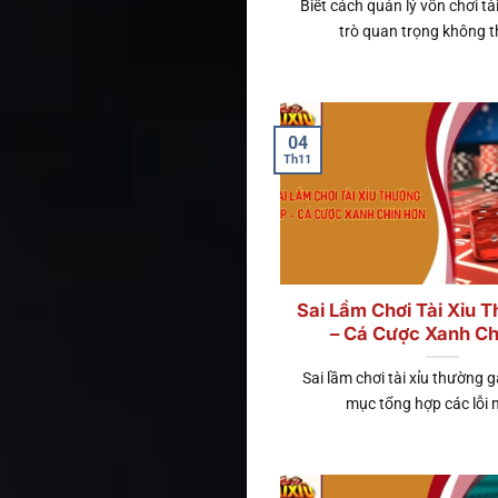
Biết cách quản lý vốn chơi tà
trò quan trọng không th
04
Th11
Sai Lầm Chơi Tài Xỉu 
– Cá Cược Xanh Ch
Sai lầm chơi tài xỉu thường 
mục tổng hợp các lỗi m