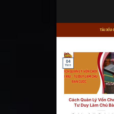
Bỏ
qua
nội
dung
TÀI XỈU
04
Th11
Cách Quản Lý Vốn Chơi
Tư Duy Làm Chủ B