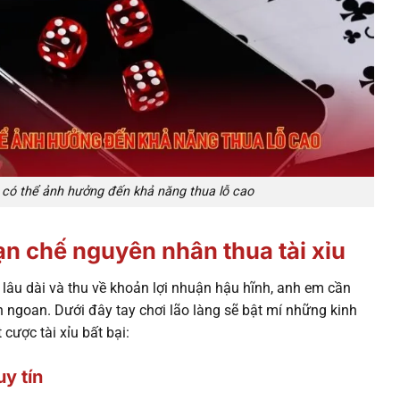
 có thể ảnh hưởng đến khả năng thua lỗ cao
n chế nguyên nhân thua tài xỉu
ỉu lâu dài và thu về khoản lợi nhuận hậu hĩnh, anh em cần
 ngoan. Dưới đây tay chơi lão làng sẽ bật mí những kinh
 cược tài xỉu bất bại:
y tín