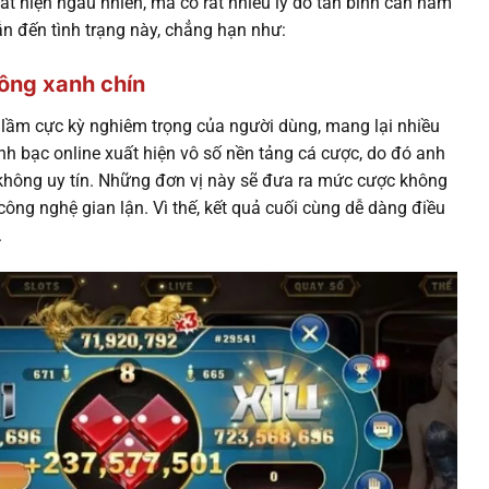
ất hiện ngẫu nhiên, mà có rất nhiều lý do tân binh cần nắm
ẫn đến tình trạng này, chẳng hạn như:
ông xanh chín
 lầm cực kỳ nghiêm trọng của người dùng, mang lại nhiều
nh bạc online xuất hiện vô số nền tảng cá cược, do đó anh
ỉ không uy tín. Những đơn vị này sẽ đưa ra mức cược không
ông nghệ gian lận. Vì thế, kết quả cuối cùng dễ dàng điều
.