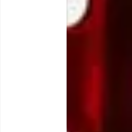
Đỉnh
Giá
Cao
Chi
2025
Tiết
Cổng
Game
Tài
Xỉu
Hitclub
Cho
Newbie
2025