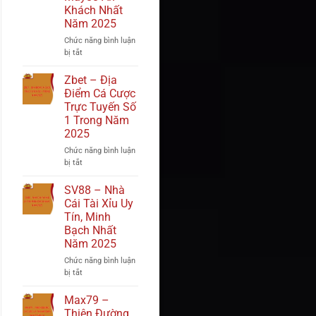
Tài
Khách Nhất
Xỉu
Năm 2025
Đỉnh
Của
Chức năng bình luận
Chóp
bị tắt
ở
Năm
Review
2025
Thiên
Zbet – Địa
Đường
Điểm Cá Cược
Tài
Trực Tuyến Số
Xỉu
1 Trong Năm
May88
2025
Ăn
Khách
Chức năng bình luận
Nhất
bị tắt
ở
Năm
Zbet
2025
–
SV88 – Nhà
Địa
Cái Tài Xỉu Uy
Điểm
Tín, Minh
Cá
Bạch Nhất
Cược
Năm 2025
Trực
Tuyến
Chức năng bình luận
Số
bị tắt
ở
1
SV88
Trong
–
Max79 –
Năm
Nhà
Thiên Đường