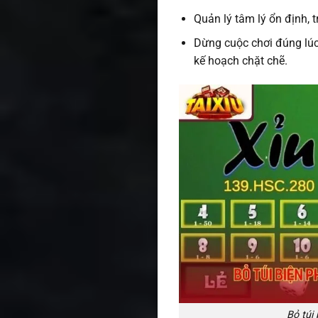
Quản lý tâm lý ổn định,
Dừng cuộc chơi đúng lúc
kế hoạch chặt chẽ.
Bỏ túi