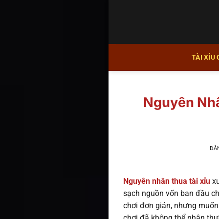
Bỏ
qua
nội
dung
TÀI XỈU
Nguyên Nhân
ĐĂ
Nguyên nhân thua tài xỉu
xu
sạch nguồn vốn ban đầu chỉ
chơi đơn giản, nhưng muốn 
chơi đã không thể nhận thư