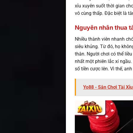
xỉu xuyên suốt thời gian ch
vô cùng thấp. Đặc biệt là 
Nguyên nhân thua tà
Nhiều thành viên nhanh chón
siêu khủng. Từ đó, họ khôn
thân. Người chơi có thể liều
nhất một phiên lắc xí ngầu
số tiền cược lên. Vì thế, a
Yo88 - Sân Chơi Tài Xỉ