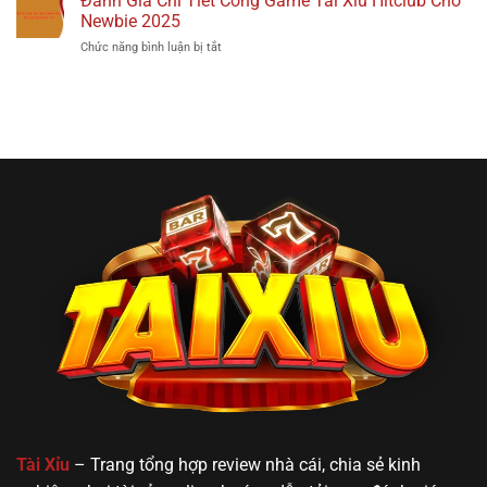
Đánh Giá Chi Tiết Cổng Game Tài Xỉu Hitclub Cho
Khám
Động
Newbie 2025
Phá
Cộng
Chức năng bình luận bị tắt
ở
Cổng
Đồng
Đánh
Game
Người
Giá
Tài
Chơi
Chi
Xỉu
Tiết
Đổi
Cổng
Thưởng
Game
Đỉnh
Tài
Cao
Xỉu
2025
Hitclub
Cho
Newbie
2025
Tài Xỉu
– Trang tổng hợp review nhà cái, chia sẻ kinh