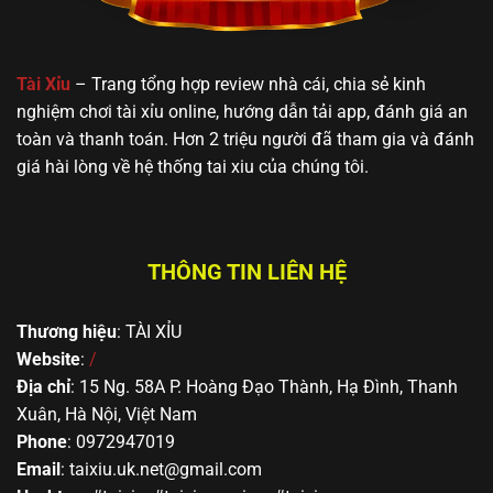
Tài Xỉu
– Trang tổng hợp review nhà cái, chia sẻ kinh
nghiệm chơi tài xỉu online, hướng dẫn tải app, đánh giá an
toàn và thanh toán. Hơn 2 triệu người đã tham gia và đánh
giá hài lòng về hệ thống tai xiu của chúng tôi.
THÔNG TIN LIÊN HỆ
Thương hiệu
: TÀI XỈU
Website
:
/
Địa chỉ
: 15 Ng. 58A P. Hoàng Đạo Thành, Hạ Đình, Thanh
Xuân, Hà Nội, Việt Nam
Phone
: 0972947019
Email
:
taixiu.uk.net@gmail.com