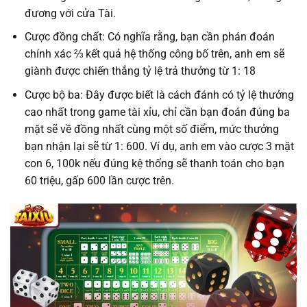
đương với cửa Tài.
Cược đồng chất: Có nghĩa rằng, bạn cần phán đoán
chính xác ⅔ kết quả hệ thống công bố trên, anh em sẽ
giành được chiến thắng tỷ lệ trả thưởng từ 1: 18
Cược bộ ba: Đây được biết là cách đánh có tỷ lệ thưởng
cao nhất trong game tài xỉu, chỉ cần bạn đoán đúng ba
mặt sẽ về đồng nhất cùng một số điểm, mức thưởng
bạn nhận lại sẽ từ 1: 600. Ví dụ, anh em vào cược 3 mặt
con 6, 100k nếu đúng kệ thống sẽ thanh toán cho bạn
60 triệu, gấp 600 lần cược trên.