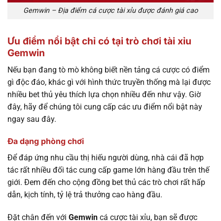
Gemwin – Địa điểm cá cược tài xỉu được đánh giá cao
Ưu điểm nổi bật chỉ có tại trò chơi tài xỉu
Gemwin
Nếu bạn đang tò mò không biết nền tảng cá cược có điểm
gì độc đáo, khác gì với hình thức truyền thống mà lại được
nhiều bet thủ yêu thích lựa chọn nhiều đến như vậy. Giờ
đây, hãy để chúng tôi cung cấp các ưu điểm nổi bật này
ngay sau đây.
Đa dạng phòng chơi
Để đáp ứng nhu cầu thị hiếu người dùng, nhà cái đã hợp
tác rất nhiều đối tác cung cấp game lớn hàng đầu trên thế
giới. Đem đến cho cộng đồng bet thủ các trò chơi rất hấp
dẫn, kịch tính, tỷ lệ trả thưởng cao hàng đầu.
Đặt chân đến với
Gemwin
cá cược tài xỉu, bạn sẽ được