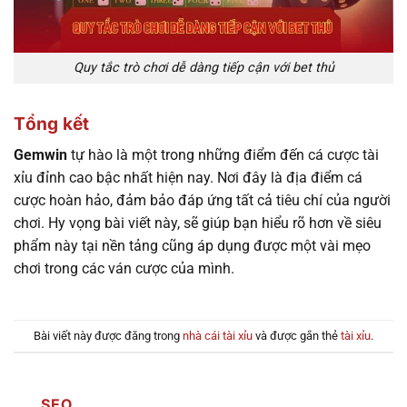
Quy tắc trò chơi dễ dàng tiếp cận với bet thủ
Tổng kết
Gemwin
tự hào là một trong những điểm đến cá cược tài
xỉu đỉnh cao bậc nhất hiện nay. Nơi đây là địa điểm cá
cược hoàn hảo, đảm bảo đáp ứng tất cả tiêu chí của người
chơi. Hy vọng bài viết này, sẽ giúp bạn hiểu rõ hơn về siêu
phẩm này tại nền tảng cũng áp dụng được một vài mẹo
chơi trong các ván cược của mình.
Bài viết này được đăng trong
nhà cái tài xỉu
và được gắn thẻ
tài xỉu
.
SEO