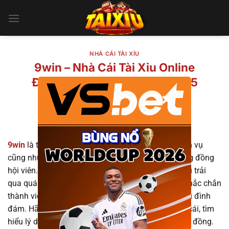
Bỏ
qua
nội
dung
NHÀ CÁI TÀI XỈU
9win – Nhà Cái Tài Xỉu Online
Đáng Trải Nghiệm Trong 2025
×
ĐĂNG VÀO
THÁNG MƯỜI MỘT 4, 2025
BỞI
SEO
9win
là thương hiệu đã khẳng định chất lượng dịch vụ
cũng như vị thế khi nhận được sự tin tưởng từ cộng đồng
hội viên. Mỗi tính năng, giao diện trên hệ thống đều trải
qua quá trình thiết kế chỉnh chu. Đến với website chắc chắn
thành viên không nên bỏ qua siêu phẩm
app tài xỉu
đình
đám. Hãy cùng chúng tôi đánh giá đôi nét về nhà cái, tìm
hiểu lý do thương hiệu nhận được sự ưu ái từ cộng đồng.