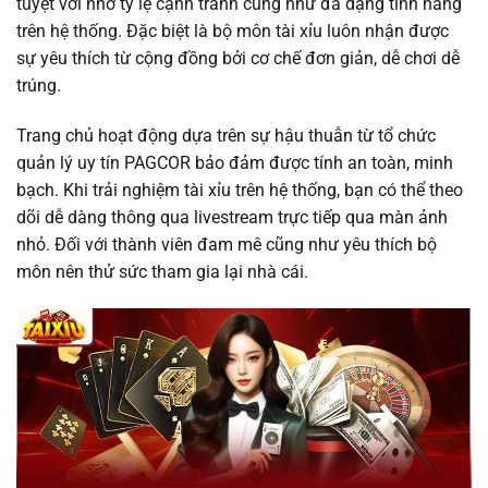
tuyệt vời nhờ tỷ lệ cạnh tranh cũng như đa dạng tính năng
trên hệ thống. Đặc biệt là bộ môn tài xỉu luôn nhận được
sự yêu thích từ cộng đồng bởi cơ chế đơn giản, dễ chơi dễ
trúng.
Trang chủ hoạt động dựa trên sự hậu thuẫn từ tổ chức
quản lý uy tín PAGCOR bảo đảm được tính an toàn, minh
bạch. Khi trải nghiệm tài xỉu trên hệ thống, bạn có thể theo
dõi dễ dàng thông qua livestream trực tiếp qua màn ảnh
nhỏ. Đối với thành viên đam mê cũng như yêu thích bộ
môn nên thử sức tham gia lại nhà cái.