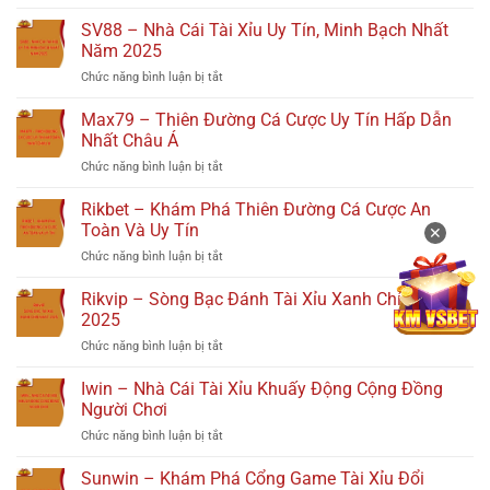
Zbet
May88
2025
–
SV88 – Nhà Cái Tài Xỉu Uy Tín, Minh Bạch Nhất
Ăn
Địa
Khách
Năm 2025
Điểm
Nhất
Chức năng bình luận bị tắt
ở
Cá
Năm
SV88
Cược
2025
–
Max79 – Thiên Đường Cá Cược Uy Tín Hấp Dẫn
Trực
Nhà
Tuyến
Nhất Châu Á
Cái
Số
Chức năng bình luận bị tắt
ở
Tài
1
Max79
Xỉu
Trong
–
Rikbet – Khám Phá Thiên Đường Cá Cược An
Uy
Năm
Thiên
Tín,
Toàn Và Uy Tín
2025
✕
Đường
Minh
Chức năng bình luận bị tắt
ở
Cá
Bạch
Rikbet
Cược
Nhất
–
Rikvip – Sòng Bạc Đánh Tài Xỉu Xanh Chín Nhất
Uy
Năm
Khám
Tín
2025
2025
Phá
Hấp
Chức năng bình luận bị tắt
ở
Thiên
Dẫn
Rikvip
Đường
Nhất
–
Iwin – Nhà Cái Tài Xỉu Khuấy Động Cộng Đồng
Cá
Châu
Sòng
Cược
Người Chơi
Á
Bạc
An
Chức năng bình luận bị tắt
ở
Đánh
Toàn
Iwin
Tài
Và
–
Sunwin – Khám Phá Cổng Game Tài Xỉu Đổi
Xỉu
Uy