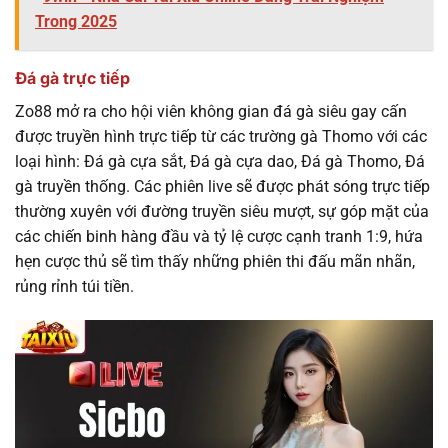
Trong 2025
Đá gà trực tiếp
Zo88 mở ra cho hội viên không gian đá gà siêu gay cấn
được truyền hình trực tiếp từ các trường gà Thomo với các
loại hình: Đá gà cựa sắt, Đá gà cựa dao, Đá gà Thomo, Đá
gà truyền thống. Các phiên live sẽ được phát sóng trực tiếp
thường xuyên với đường truyền siêu mượt, sự góp mặt của
các chiến binh hàng đầu và tỷ lệ cược cạnh tranh 1:9, hứa
hẹn cược thủ sẽ tìm thấy những phiên thi đấu mãn nhãn,
rủng rỉnh túi tiền.