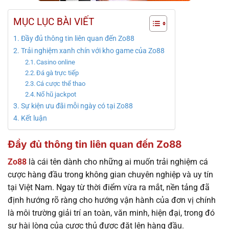
MỤC LỤC BÀI VIẾT
Đầy đủ thông tin liên quan đến Zo88
Trải nghiệm xanh chín với kho game của Zo88
Casino online
Đá gà trực tiếp
Cá cược thể thao
Nổ hũ jackpot
Sự kiện ưu đãi mỗi ngày có tại Zo88
Kết luận
Đầy đủ thông tin liên quan đến Zo88
Zo88
là cái tên dành cho những ai muốn trải nghiệm cá
cược hàng đầu trong không gian chuyên nghiệp và uy tín
tại Việt Nam. Ngay từ thời điểm vừa ra mắt, nền tảng đã
định hướng rõ ràng cho hướng vận hành của đơn vị chính
là môi trường giải trí an toàn, văn minh, hiện đại, trong đó
sự hài lòng của cược thủ được đặt lên hàng đầu.