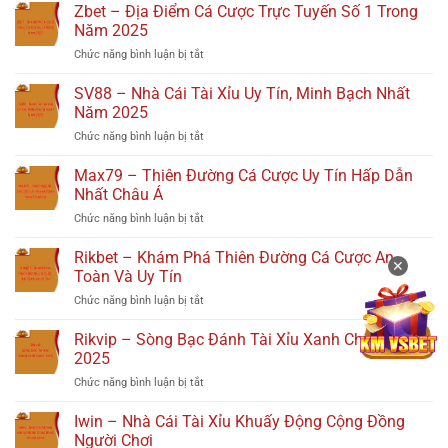
Thiên
Zbet – Địa Điểm Cá Cược Trực Tuyến Số 1 Trong
Đỉnh
Đường
Của
Năm 2025
Tài
Chóp
Chức năng bình luận bị tắt
ở
Xỉu
Năm
Zbet
May88
2025
–
SV88 – Nhà Cái Tài Xỉu Uy Tín, Minh Bạch Nhất
Ăn
Địa
Khách
Năm 2025
Điểm
Nhất
Chức năng bình luận bị tắt
ở
Cá
Năm
SV88
Cược
2025
–
Max79 – Thiên Đường Cá Cược Uy Tín Hấp Dẫn
Trực
Nhà
Tuyến
Nhất Châu Á
Cái
Số
Chức năng bình luận bị tắt
ở
Tài
1
Max79
Xỉu
Trong
–
Rikbet – Khám Phá Thiên Đường Cá Cược An
Uy
Năm
✕
Thiên
Tín,
Toàn Và Uy Tín
2025
Đường
Minh
Chức năng bình luận bị tắt
ở
Cá
Bạch
Rikbet
Cược
Nhất
–
Rikvip – Sòng Bạc Đánh Tài Xỉu Xanh Chín Nhất
Uy
Năm
Khám
Tín
2025
2025
Phá
Hấp
Chức năng bình luận bị tắt
ở
Thiên
Dẫn
Rikvip
Đường
Nhất
–
Iwin – Nhà Cái Tài Xỉu Khuấy Động Cộng Đồng
Cá
Châu
Sòng
Cược
Người Chơi
Á