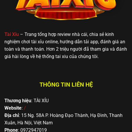
Tài Xỉu
– Trang tổng hợp review nhà cái, chia sẻ kinh
nghiệm chơi tài xỉu online, hướng dẫn tải app, đánh giá an
toàn và thanh toán. Hơn 2 triệu người đã tham gia và đánh
giá hài lòng về hệ thống tai xiu của chúng tôi.
THÔNG TIN LIÊN HỆ
Thương hiệu
: TÀI XỈU
Website
:
/
Địa chỉ
: 15 Ng. 58A P. Hoàng Đạo Thành, Hạ Đình, Thanh
Xuân, Hà Nội, Việt Nam
Phone
: 0972947019