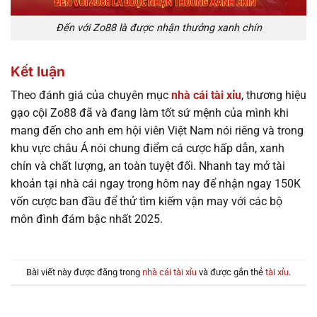
Đến với Zo88 là được nhận thưởng xanh chín
Kết luận
Theo đánh giá của chuyên mục
nhà cái tài xỉu
, thương hiệu
gạo cội Zo88 đã và đang làm tốt sứ mệnh của mình khi
mang đến cho anh em hội viên Việt Nam nói riêng và trong
khu vực châu Á nói chung điểm cá cược hấp dẫn, xanh
chín và chất lượng, an toàn tuyệt đối. Nhanh tay mở tài
khoản tại nhà cái ngay trong hôm nay để nhận ngay 150K
vốn cược ban đầu để thử tìm kiếm vận may với các bộ
môn đình đám bậc nhất 2025.
Bài viết này được đăng trong
nhà cái tài xỉu
và được gắn thẻ
tài xỉu
.