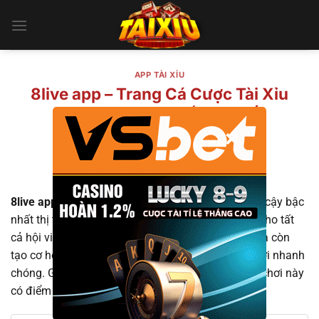
Bỏ
qua
nội
dung
APP TÀI XỈU
8live app – Trang Cá Cược Tài Xỉu
Đáng Tin Cậy Nhất Châu Á
×
ĐĂNG VÀO
THÁNG MƯỜI MỘT 4, 2025
BỞI
SEO
8live app
là nhà cái cá cược
game tài xỉu
đáng tin cậy bậc
nhất thị trường. Sân chơi này không chỉ đem đến cho tất
cả hội viên một trải nghiệm cá cược chất lượng, mà còn
tạo cơ hội đổi đời cho rất nhiều người muốn đổi đời nhanh
chóng. Giờ đây, cùng chúng tôi tìm hiểu ngay sân chơi này
có điểm gì thú vị sau đây.