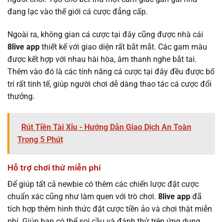
đang lạc vào thế giới cá cược đẳng cấp.
Ngoài ra, không gian cá cược tại đây cũng được nhà cái
8live app
thiết kế với giao diện rất bắt mắt. Các gam màu
được kết hợp với nhau hài hòa, âm thanh nghe bắt tai.
Thêm vào đó là các tính năng cá cược tại đây đều được bố
trí rất tinh tế, giúp người chơi dễ dàng thao tác cá cược đổi
thưởng.
Rút Tiền Tài Xỉu - Hướng Dẫn Giao Dịch An Toàn
Trong 5 Phút
Hỗ trợ chơi thử miễn phí
Để giúp tất cả newbie có thêm các chiến lược đặt cược
chuẩn xác cũng như làm quen với trò chơi.
8live app
đã
tích hợp thêm hình thức đặt cược tiền ảo và chơi thật miễn
phí. Giúp bạn có thể soi cầu và đánh thử trên ứng dụng.