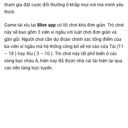
tham gia đặt cược đổi thưởng ở khắp mọi nơi mà mình yêu
thích.
Game tài xỉu tại
8live app
có lối chơi khá đơn giản. Trò chơi
này sẽ bao gồm 3 viên xí ngầu với luật chơi đơn giản và
gần gũi. Người chơi cần dự đoán chính xác tổng điểm của
ba viên xí ngầu mà hệ thống công bố sẽ rơi vào cửa Tài (11
– 18 ) hay Xỉu ( 3 – 10 ). Trò chơi này rất phổ biến ở các
sòng bạc châu Á, hiện nay đã được nhà cái tái hiện lại qua
các nền tảng trực tuyến.