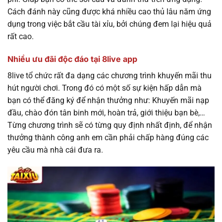
Cách đánh này cũng được khá nhiều cao thủ lâu năm ứng
dụng trong việc bắt cầu tài xỉu, bởi chúng đem lại hiệu quả
rất cao.
Nhiều ưu đãi độc đáo tại 8live app
8live tổ chức rất đa dạng các chương trình khuyến mãi thu
hút người chơi. Trong đó có một số sự kiện hấp dẫn mà
bạn có thể đăng ký để nhận thưởng như: Khuyến mãi nạp
đầu, chào đón tân binh mới, hoàn trả, giới thiệu bạn bè,…
Từng chương trình sẽ có từng quy định nhất định, để nhận
thưởng thành công anh em cần phải chấp hàng đúng các
yêu cầu mà nhà cái đưa ra.